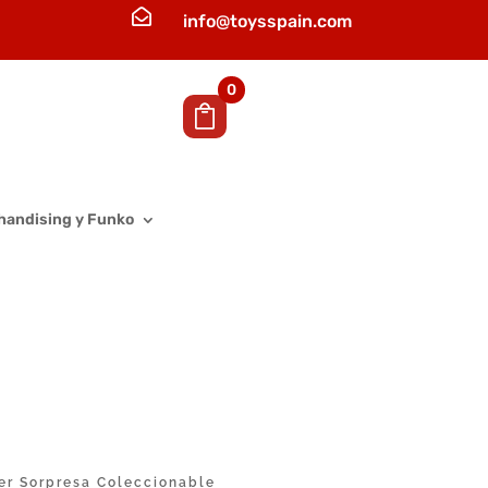

info@toysspain.com
0
handising y Funko
er Sorpresa Coleccionable