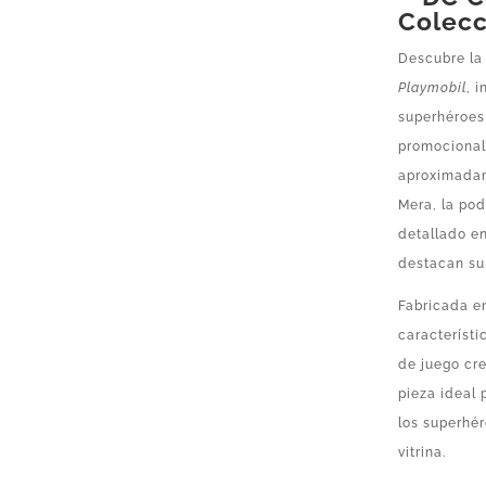
Colecc
Descubre l
Playmobil
, 
superhéroe
promociona
aproximad
Mera, la pod
detallado e
destacan su 
Fabricada en
característi
de juego cr
pieza ideal
los superhé
vitrina.