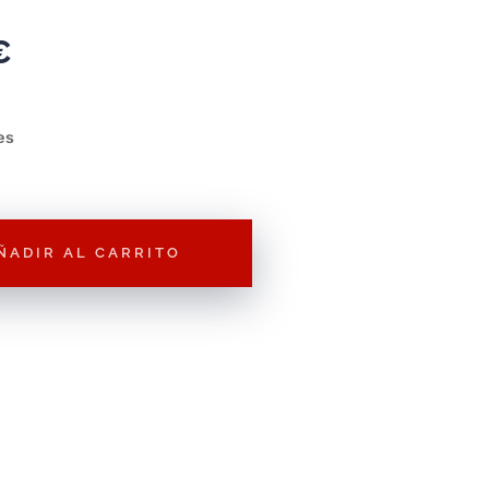
€
es
ÑADIR AL CARRITO