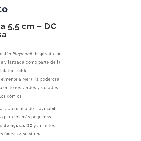
Coleccionable
to
cantidad
a 5,5 cm – DC
sa
ersión
Playmobil
, inspirada en
cs
y lanzada como parte de la
miniatura mide
ielmente a Mera, la poderosa
do en tonos verdes y dorados,
los cómics.
 característico de Playmobil,
ivo para los más pequeños,
as de figuras DC
y amantes
 únicos a su vitrina.