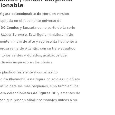
ionable
a
figura coleccionable de Mera
en versión
inspirada en el fascinante universo de
s
DC Comics
y lanzada como parte de la serie
l
Kinder Sorpresa
. Esta figura miniatura mide
amente
5,5 cm de alto
y representa fielmente a
erosa reina de Atlantis, con su traje acuático
n tonos verdes y dorados, acabados que
diseño inspirado en los cómics.
 plástico resistente y con el estilo
co de Playmobil, esta figura no solo es un objeto
eativo para los más pequeños, sino también una
 para
coleccionistas de figuras DC
y amantes de
roes que buscan añadir personajes únicos a su