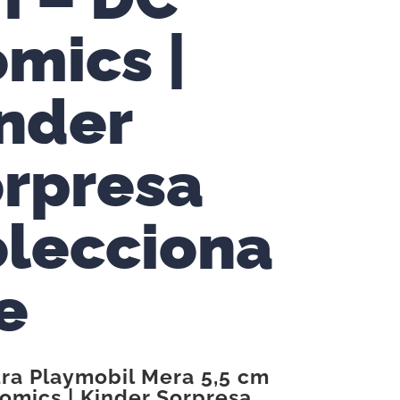
mics |
nder
rpresa
lecciona
e
ura Playmobil Mera 5,5 cm
omics | Kinder Sorpresa