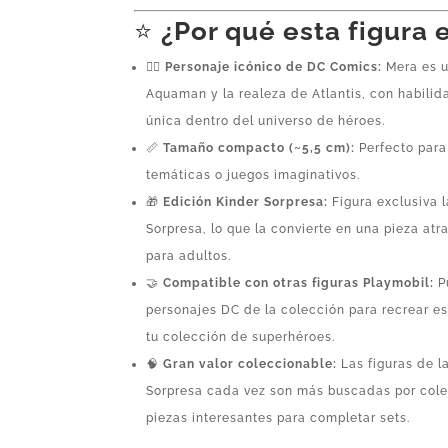
⭐
¿Por qué esta figura 
🧜‍♀️
Personaje icónico de DC Comics:
Mera es u
Aquaman y la realeza de Atlantis, con habili
única dentro del universo de héroes.
📏
Tamaño compacto (~5,5 cm):
Perfecto para
temáticas o juegos imaginativos.
🎁
Edición Kinder Sorpresa:
Figura exclusiva 
Sorpresa, lo que la convierte en una pieza atr
para adultos.
🤝
Compatible con otras figuras Playmobil:
P
personajes DC de la colección para recrear e
tu colección de superhéroes.
🧠
Gran valor coleccionable:
Las figuras de l
Sorpresa cada vez son más buscadas por cole
piezas interesantes para completar sets.