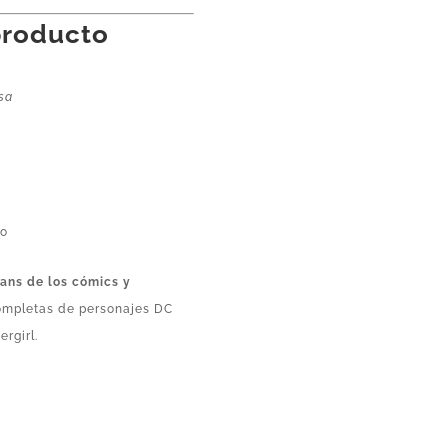
producto
sa
vo
fans de los cómics y
completas de personajes DC
rgirl.