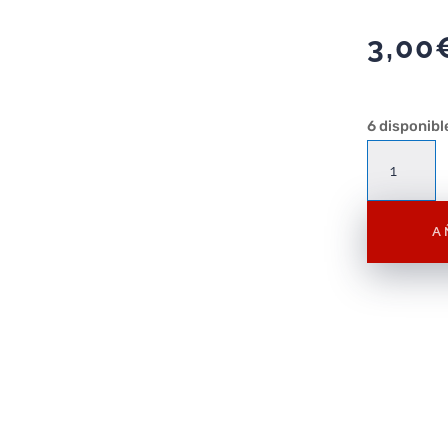
3,00
6 disponibl
Figura
Playmobil
Mera
A
5,5
cm
–
DC
Comics
|
Kinder
Sorpresa