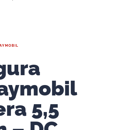
LAYMOBIL
gura
aymobil
ra 5,5
 – DC