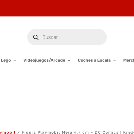
Búsqueda
de
productos
Lego
Videojuegos/Arcade
Coches a Escala
Merc
aymobil
/ Figura Playmobil Mera 5,5 cm – DC Comics | Kind