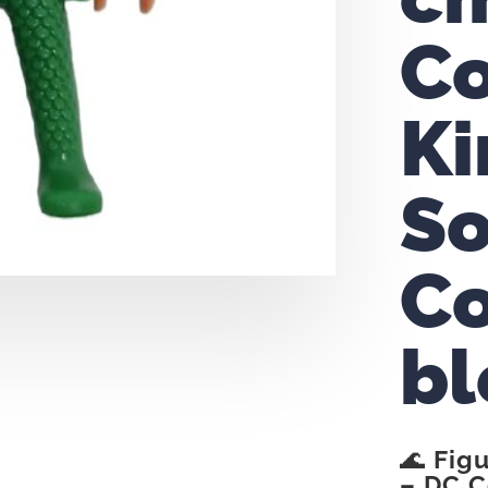
Co
Ki
So
Co
bl
🌊
Fig
– DC C