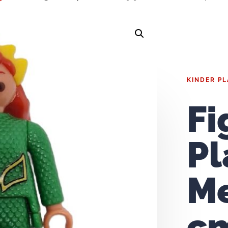
KINDER P
Fi
Pl
Me
cm