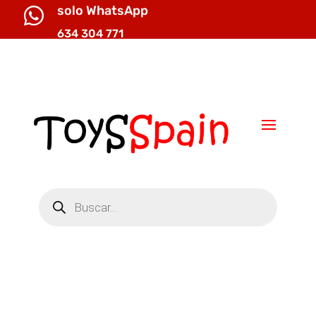
solo WhatsApp

634 304 771

info@toysspain.com
Búsqueda
de
productos