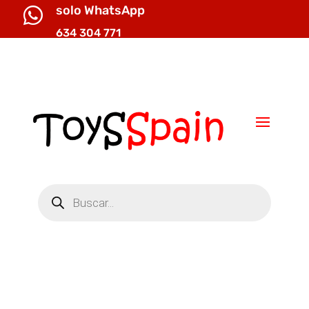
solo WhatsApp

634 304 771

info@toysspain.com
Búsqueda
de
productos