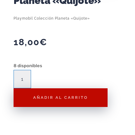
Planeta «Quijote»
Playmobil Colección Planeta «Quijote»
18,00
€
8 disponibles
Playmobil
Colección
Planeta
AÑADIR AL CARRITO
"Quijote"
cantidad