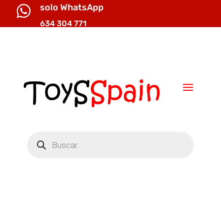
solo WhatsApp

634 304 771

info@toysspain.com
Búsqueda
de
productos