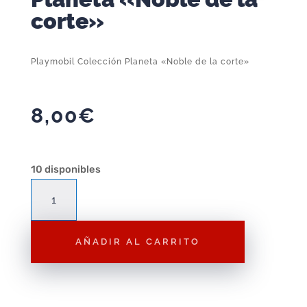
corte»
Playmobil Colección Planeta «Noble de la corte»
8,00
€
10 disponibles
Playmobil
Colección
Planeta
AÑADIR AL CARRITO
"Noble
de
la
corte"