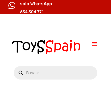
solo WhatsApp

634 304 771

info@toysspain.com
Búsqueda
de
productos