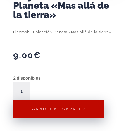
Planeta «Mas allá de
la tierra»
Playmobil Colección Planeta «Mas allá de la tierra»
9,00
€
2 disponibles
Playmobil
Colección
Planeta
AÑADIR AL CARRITO
"Mas
allá
de