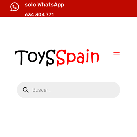
solo WhatsApp

634 304 771

info@toysspain.com
Búsqueda
de
productos