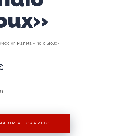
oux»
olección Planeta «Indio Sioux»
€
es
ÑADIR AL CARRITO