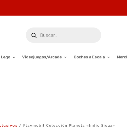
Búsqueda
de
productos
Lego
Videojuegos/Arcade
Coches a Escala
Merc
clusivos
/ Playmobil Colección Planeta «Indio Sioux»