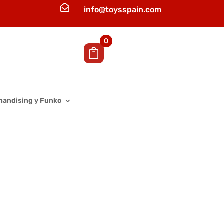

info@toysspain.com
0
handising y Funko