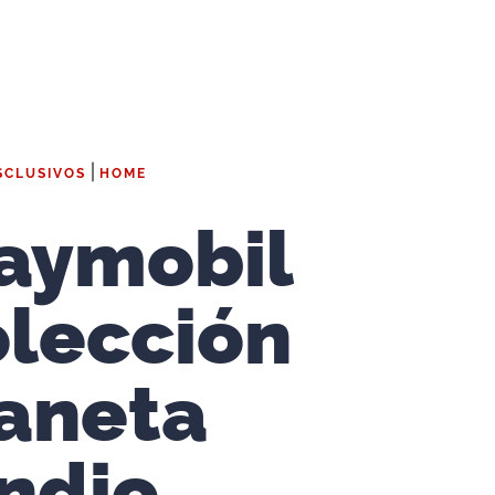
|
SCLUSIVOS
HOME
aymobil
lección
aneta
ndio