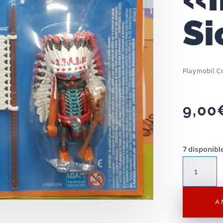
Si
Playmobil C
9,00
7 disponibl
Playmobil
Colección
Planeta
A
"Indio
Sioux"