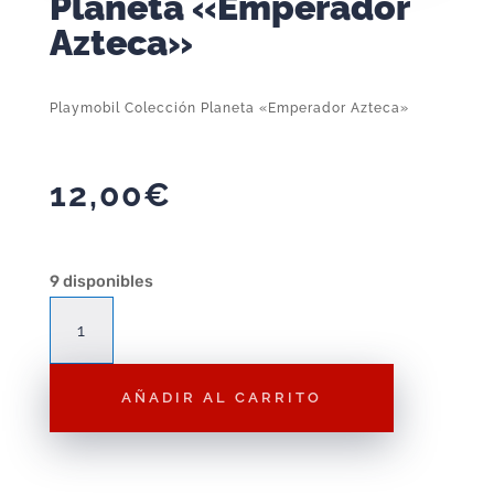
Planeta «Emperador
Azteca»
Playmobil Colección Planeta «Emperador Azteca»
12,00
€
9 disponibles
Playmobil
Colección
Planeta
AÑADIR AL CARRITO
"Emperador
Azteca"
cantidad