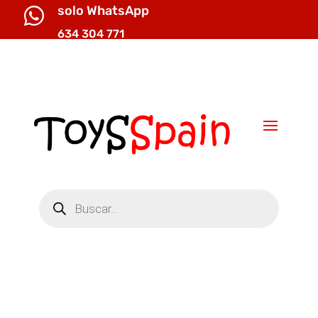
solo WhatsApp

634 304 771

info@toysspain.com
Búsqueda
de
productos