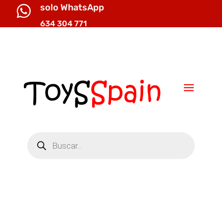
solo WhatsApp

634 304 771

info@toysspain.com
Búsqueda
de
productos