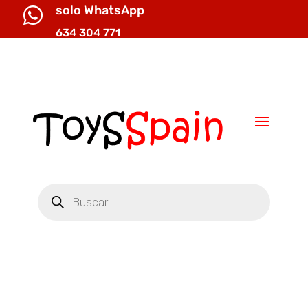
solo WhatsApp

634 304 771

info@toysspain.com
Búsqueda
de
productos