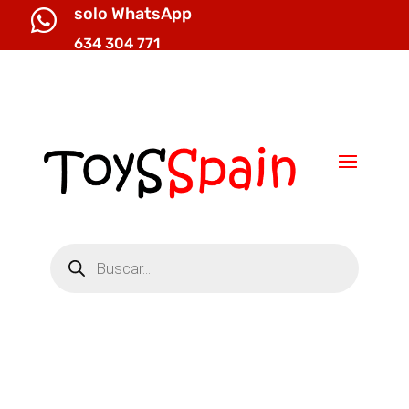
solo WhatsApp

634 304 771

info@toysspain.com
Búsqueda
de
productos