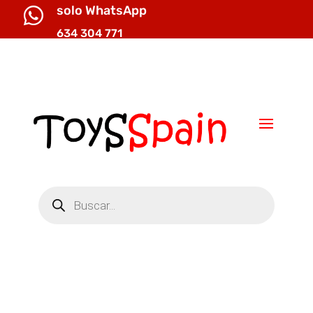
solo WhatsApp

634 304 771

info@toysspain.com
Búsqueda
de
productos