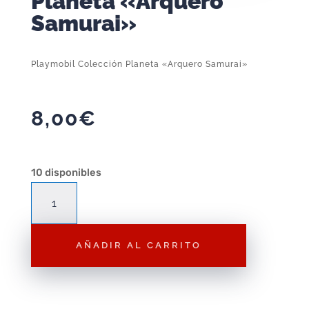
Planeta «Arquero
Samurai»
Playmobil Colección Planeta «Arquero Samurai»
8,00
€
10 disponibles
Playmobil
Colección
Planeta
AÑADIR AL CARRITO
"Arquero
Samurai"
cantidad