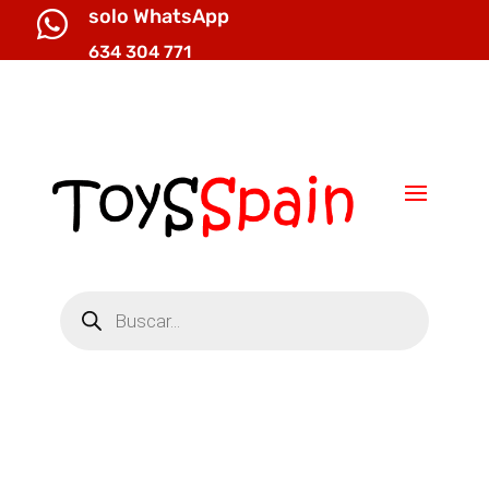
solo WhatsApp

634 304 771

info@toysspain.com
Búsqueda
de
productos