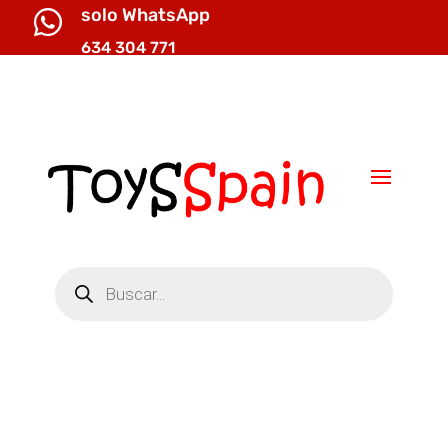
solo WhatsApp

634 304 771

info@toysspain.com
Búsqueda
de
productos