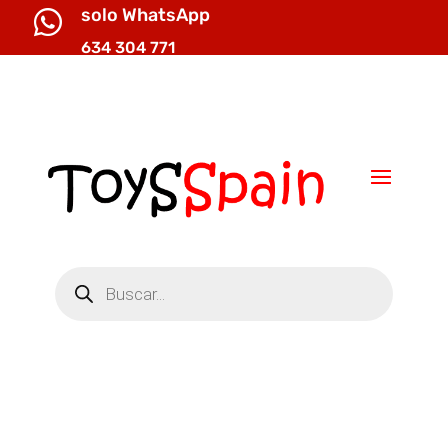
solo WhatsApp

634 304 771

info@toysspain.com
Búsqueda
de
productos