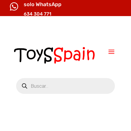
solo WhatsApp

634 304 771

info@toysspain.com
Búsqueda
de
productos