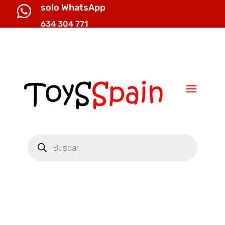
solo WhatsApp

634 304 771

info@toysspain.com
Búsqueda
de
productos