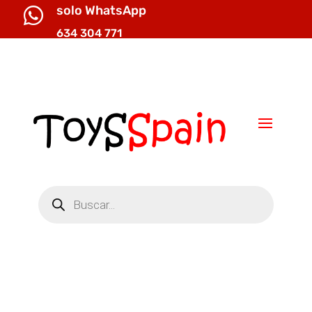
solo WhatsApp

634 304 771

info@toysspain.com
Búsqueda
de
productos