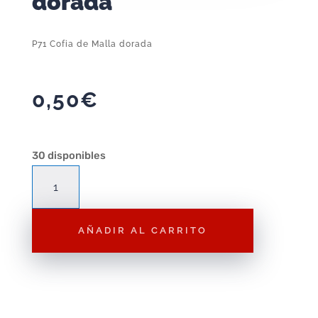
dorada
P71 Cofia de Malla dorada
0,50
€
30 disponibles
P71
Cofia
de
AÑADIR AL CARRITO
Malla
dorada
cantidad