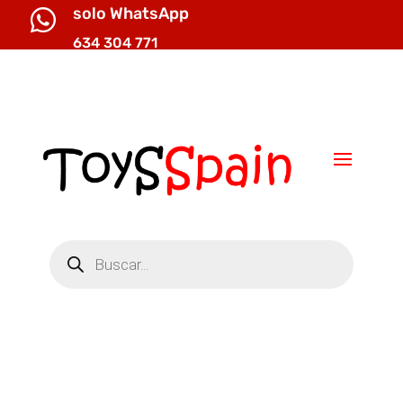
solo WhatsApp

634 304 771

info@toysspain.com
Búsqueda
de
productos