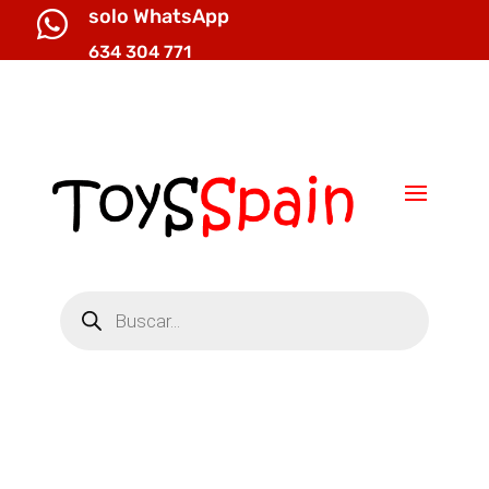
solo WhatsApp

634 304 771

info@toysspain.com
Búsqueda
de
productos