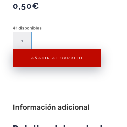
0,50
€
41 disponibles
P60
Oso
de
AÑADIR AL CARRITO
Pelucha
Naranja
cantidad
Información adicional