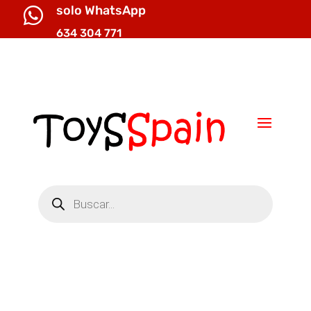
solo WhatsApp

634 304 771

info@toysspain.com
Búsqueda
de
productos