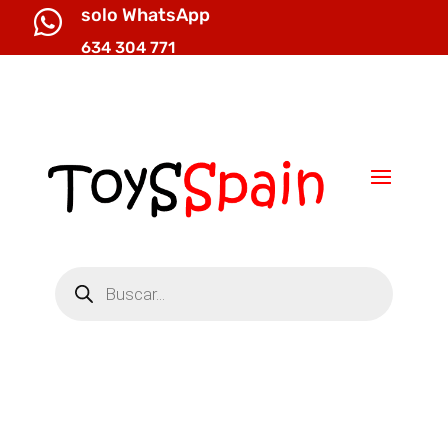
solo WhatsApp

634 304 771

info@toysspain.com
Búsqueda
de
productos