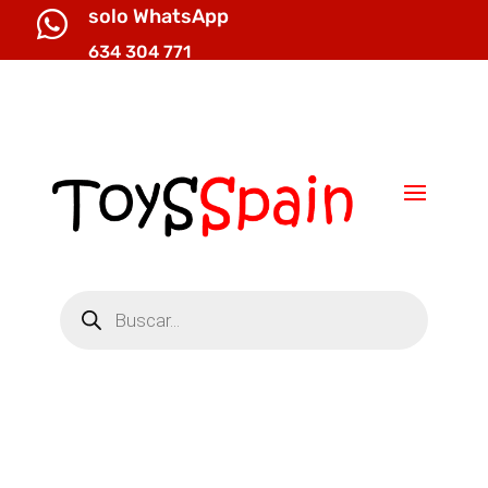
solo WhatsApp

634 304 771

info@toysspain.com
Búsqueda
de
productos