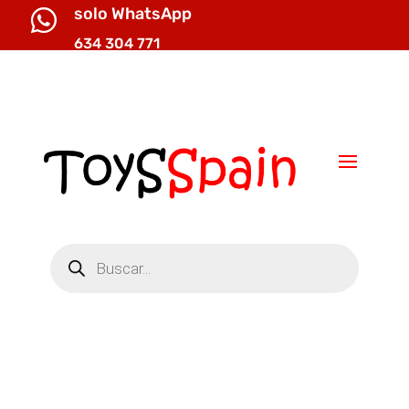
solo WhatsApp

634 304 771

info@toysspain.com
Búsqueda
de
productos