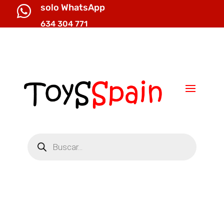
solo WhatsApp

634 304 771

info@toysspain.com
Búsqueda
de
productos