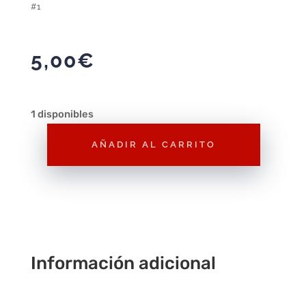
#1
5,00
€
1 disponibles
AÑADIR AL CARRITO
Minifig
The
LEGO
Ninjago
Movie
Shark
Información adicional
Army
General
#1