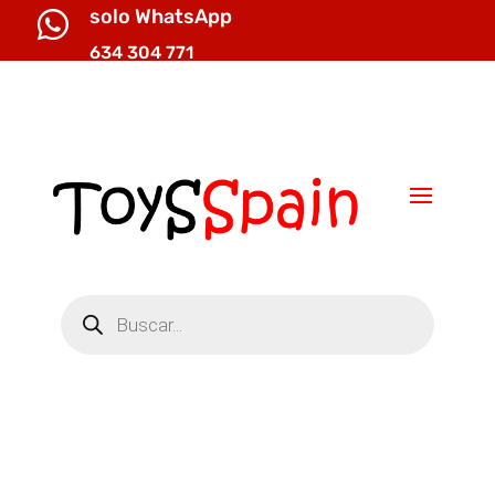
solo WhatsApp

634 304 771

info@toysspain.com
Búsqueda
de
productos