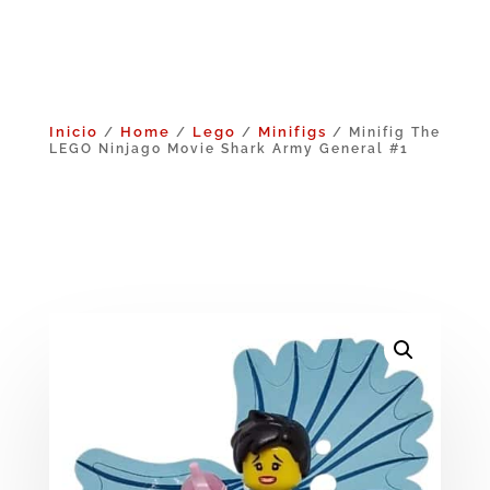
Inicio
Home
Lego
Minifigs
/
/
/
/ Minifig The
LEGO Ninjago Movie Shark Army General #1