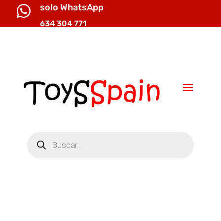
solo WhatsApp

634 304 771

info@toysspain.com
Búsqueda
de
productos