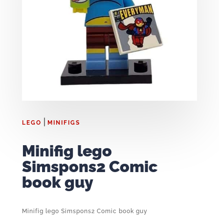
|
LEGO
MINIFIGS
Minifig lego
Simspons2 Comic
book guy
Minifig lego Simspons2 Comic book guy