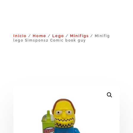
Inicio
Home
Lego
Minifigs
/
/
/
/ Minifig
lego Simspons2 Comic book guy