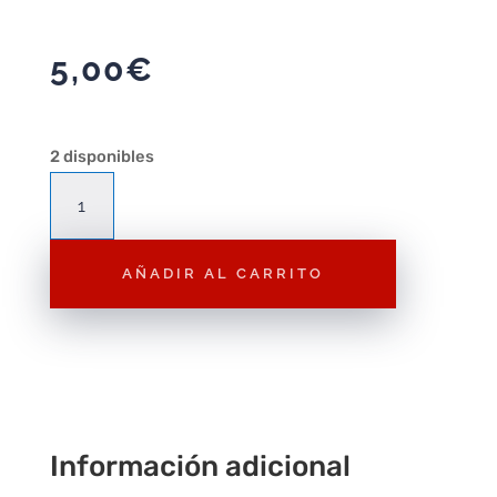
5,00
€
2 disponibles
Minifig
lego
Simspons2
AÑADIR AL CARRITO
Comic
book
guy
cantidad
Información adicional