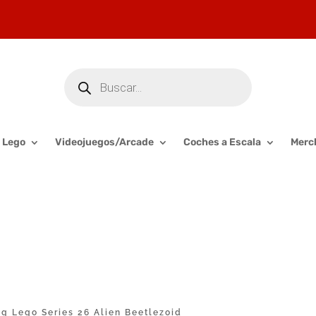
Búsqueda
de
productos
Lego
Videojuegos/Arcade
Coches a Escala
Merc
ig Lego Series 26 Alien Beetlezoid