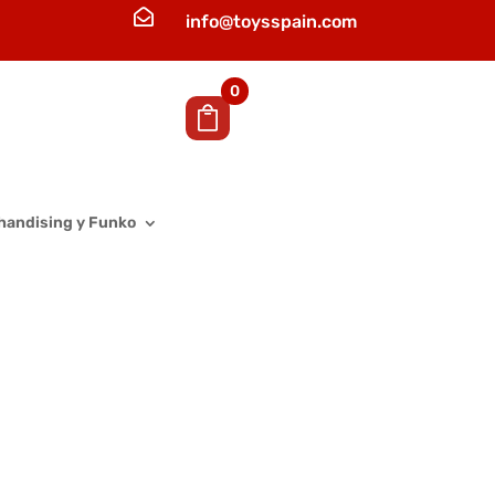

info@toysspain.com
0
handising y Funko