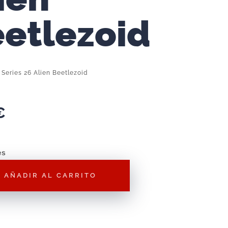
etlezoid
 Series 26 Alien Beetlezoid
€
es
AÑADIR AL CARRITO