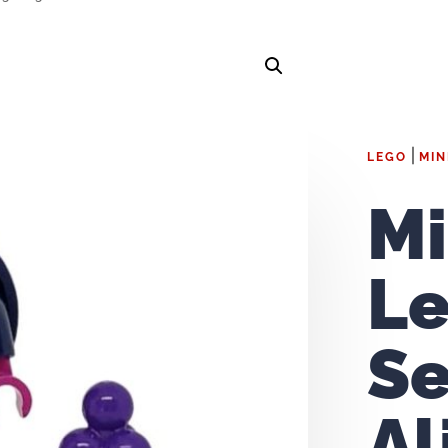
|
LEGO
MIN
Mi
L
Se
Al