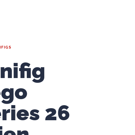
IFIGS
nifig
ego
ries 26
ien