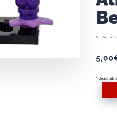
Be
Minifig Lego
5,00
1 disponibl
Minifig
Lego
Series
26