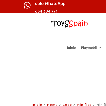
solo WhatsApp

634 304 771
Inicio
Playmobil
Inicio
Home
Lego
Minifigs
/
/
/
/ Minif