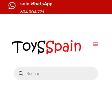
solo WhatsApp

634 304 771

info@toysspain.com
Búsqueda
de
productos