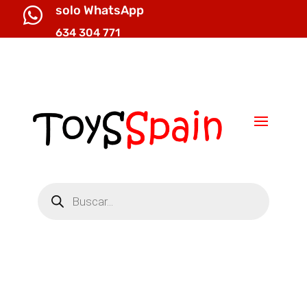
solo WhatsApp

634 304 771

info@toysspain.com
Búsqueda
de
productos