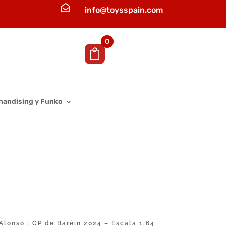

info@toysspain.com
0
handising y Funko
lonso | GP de Baréin 2024 – Escala 1:64