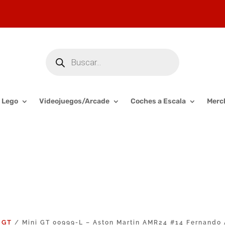
Búsqueda
de
productos
Lego
Videojuegos/Arcade
Coches a Escala
Merc
 GT
/ Mini GT 00999-L – Aston Martin AMR24 #14 Fernando A