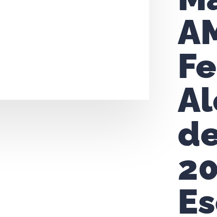
A
F
Al
de
20
Es