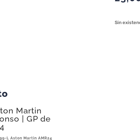
Sin existen
to
ton Martin
onso | GP de
64
999-L Aston Martin AMR24