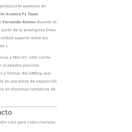
reproducción premium en
tin Aramco F1 Team
do
Fernando Alonso
durante el
 parte de la prestigiosa línea
calidad superior entre los
la 1.
eriza a Mini GT, este coche
on acabados precisos,
es y formas del AMR24 real
ado es una pieza de exposición
omo en dioramas temáticos de
ucto
ie-cast para coleccionistas.