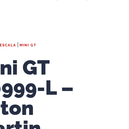
|
 ESCALA
MINI GT
ni GT
999-L –
ton
rtin