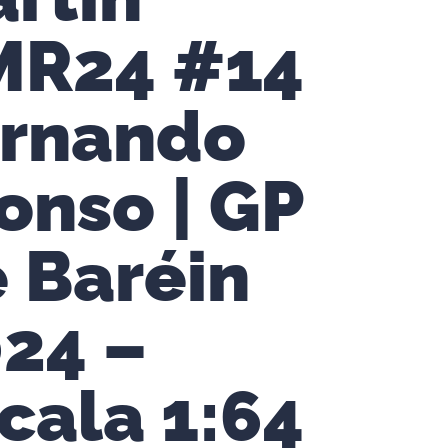
MR24 #14
ernando
onso | GP
 Baréin
24 –
cala 1:64