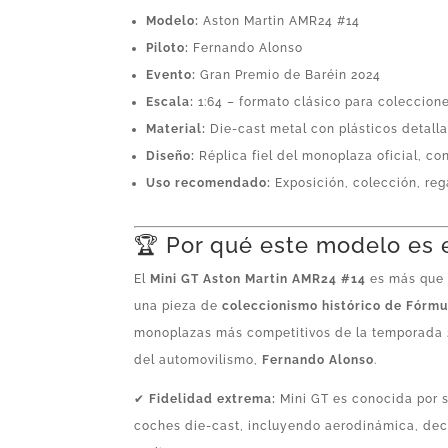
Modelo:
Aston Martin AMR24 #14
Piloto:
Fernando Alonso
Evento:
Gran Premio de Baréin 2024
Escala:
1:64 – formato clásico para coleccione
Material:
Die-cast metal con plásticos detall
Diseño:
Réplica fiel del monoplaza oficial, co
Uso recomendado:
Exposición, colección, reg
🏆 Por qué este modelo es 
El
Mini GT Aston Martin AMR24 #14
es más que 
una pieza de
coleccionismo histórico de Fórmu
monoplazas más competitivos de la temporada 2
del automovilismo,
Fernando Alonso
.
✔
Fidelidad extrema:
Mini GT es conocida por s
coches die-cast, incluyendo aerodinámica, dec