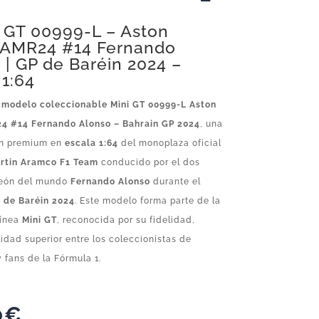
i GT 00999-L – Aston
 AMR24 #14 Fernando
 | GP de Baréin 2024 –
 1:64
 modelo coleccionable Mini GT 00999-L Aston
4 #14 Fernando Alonso – Bahrain GP 2024
, una
ón premium en
escala 1:64
del monoplaza oficial
rtin Aramco F1 Team
conducido por el dos
eón del mundo
Fernando Alonso
durante el
 de Baréin 2024
. Este modelo forma parte de la
línea
Mini GT
, reconocida por su fidelidad,
lidad superior entre los coleccionistas de
 fans de la Fórmula 1.
0
€