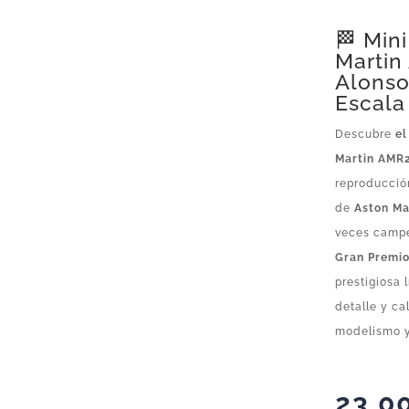
🏁 Min
Martin
Alonso
Escala
Descubre
el
Martin AMR2
reproducci
de
Aston Ma
veces camp
Gran Premio
prestigiosa 
detalle y ca
modelismo y
23,0