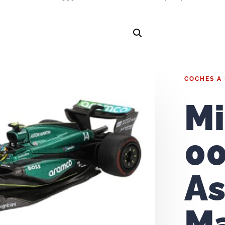
COCHES A
Mi
00
As
Ma