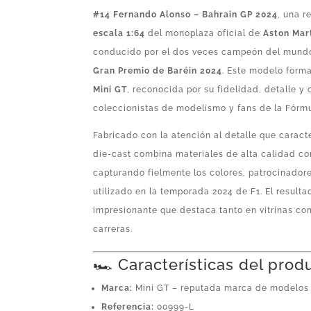
#14 Fernando Alonso – Bahrain GP 2024
, una 
escala 1:64
del monoplaza oficial de
Aston Mar
conducido por el dos veces campeón del mun
Gran Premio de Baréin 2024
. Este modelo forma
Mini GT
, reconocida por su fidelidad, detalle y 
coleccionistas de modelismo y fans de la Fórmu
Fabricado con la atención al detalle que caract
die-cast combina materiales de alta calidad c
capturando fielmente los colores, patrocinador
utilizado en la temporada 2024 de F1. El result
impresionante que destaca tanto en vitrinas c
carreras.
🏎️ Características del prod
Marca:
Mini GT – reputada marca de modelos d
Referencia:
00999-L