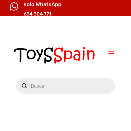
solo WhatsApp

634 304 771

info@toysspain.com
Búsqueda
de
productos