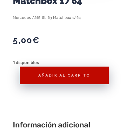
Matchbox 1/64
Mercedes AMG SL 63 Matchbox 1/64
5,00
€
1 disponibles
AÑADIR AL CARRITO
Mercedes
AMG
SL
63
Matchbox
1/64
Información adicional
cantidad