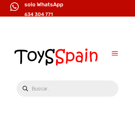
solo WhatsApp

634 304 771

info@toysspain.com
Búsqueda
de
productos