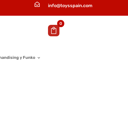

info@toysspain.com
0
handising y Funko