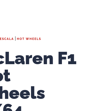
|
 ESCALA
HOT WHEELS
Laren F1
ot
heels
/64