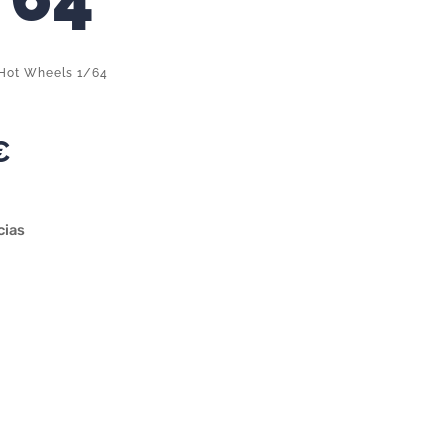
Hot Wheels 1/64
€
cias