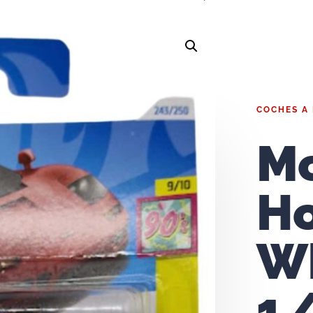
COCHES A
Mc
H
W
1