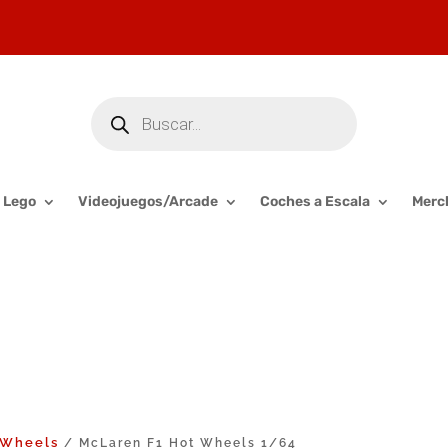
Búsqueda
de
productos
Lego
Videojuegos/Arcade
Coches a Escala
Merc
 Wheels
/ McLaren F1 Hot Wheels 1/64