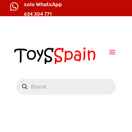
solo WhatsApp

634 304 771

info@toysspain.com
Búsqueda
de
productos