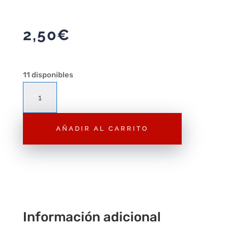
2,50
€
11 disponibles
Mazda
RX-
7
AÑADIR AL CARRITO
Police
Hot
Wheels
1/64
2024
80/250
cantidad
Información adicional