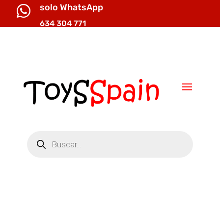
solo WhatsApp

634 304 771

info@toysspain.com
Búsqueda
de
productos