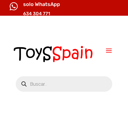
solo WhatsApp

634 304 771

info@toysspain.com
Búsqueda
de
productos