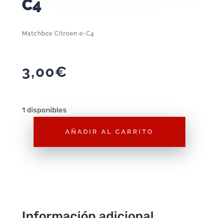
C4
Matchbox Citroen e-C4
3,00
€
1 disponibles
AÑADIR AL CARRITO
Matchbox
Citroen
e-
C4
cantidad
Información adicional