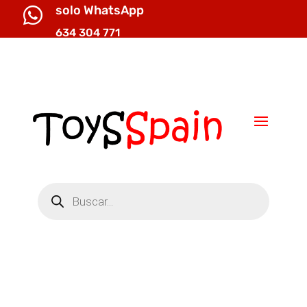
solo WhatsApp

634 304 771

info@toysspain.com
Búsqueda
de
productos