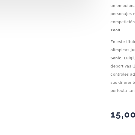
un emociona
personajes
competición
2008
.
En este títu
olímpicas j
Sonic, Luigi,
deportivas l
controles ad
sus diferen
perfecta tan
15,0