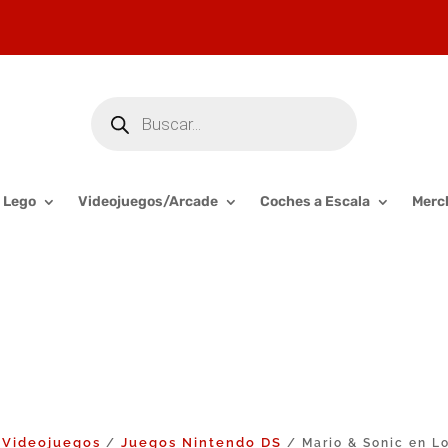
Búsqueda
de
productos
Lego
Videojuegos/Arcade
Coches a Escala
Merc
Videojuegos
Juegos Nintendo DS
/
/
/ Mario & Sonic en L