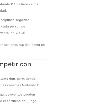
intendo DS
incluye varios
idad:
isciplinas seguidas
a cada personaje
evento individual
 en sesiones rápidas como en
mpetir con
alámbrico
, permitiendo
rias consolas Nintendo DS.
algunos eventos pueden
ne el cartucho del juego.