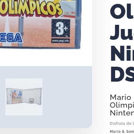
Ol
Ju
Ni
D
Mario
Olímp
Ninte
Disfruta de 
Mario & Son