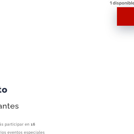
1 disponibl
Mario
&
Sonic
en
Los
Juegos
Olímpicos–
Juego
para
to
Nintendo
DS
antes
cantidad
s participar en
16
ios eventos especiales