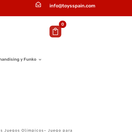

info@toysspain.com
0
handising y Funko
os Juegos Olímpicos– Juego para