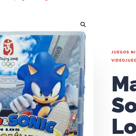
JUEGOS N
VIDEOJUE
Ma
So
Lo