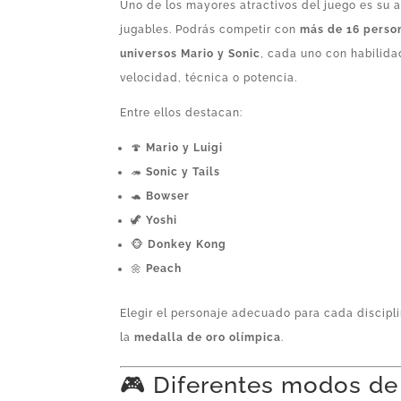
Uno de los mayores atractivos del juego es su 
jugables. Podrás competir con
más de 16 perso
universos Mario y Sonic
, cada uno con habilid
velocidad, técnica o potencia.
Entre ellos destacan:
🍄
Mario y Luigi
🦔
Sonic y Tails
🐢
Bowser
🦖
Yoshi
🐵
Donkey Kong
🌼
Peach
Elegir el personaje adecuado para cada discipl
la
medalla de oro olímpica
.
🎮 Diferentes modos de