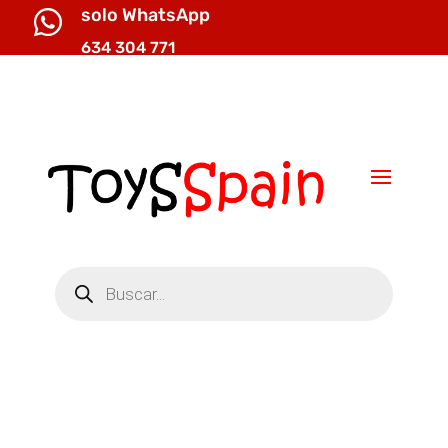
solo WhatsApp

634 304 771

info@toysspain.com
Búsqueda
de
productos