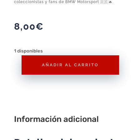
coleccionistas y fans de BMW Motorsport 🇩🇪🔥.
8,00
€
1 disponibles
AÑADIR AL CARRITO
Majorette
Deluxe
BMW
M1
GT3
Evo
Información adicional
cantidad