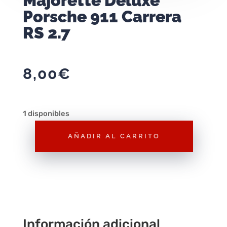
Majorette Deluxe
Porsche 911 Carrera
RS 2.7
8,00
€
1 disponibles
AÑADIR AL CARRITO
Majorette
Deluxe
Porsche
911
Carrera
RS
Información adicional
2.7