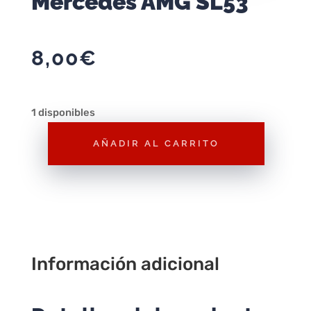
Mercedes AMG SL53
8,00
€
1 disponibles
AÑADIR AL CARRITO
Majorette
Deluxe
Mercedes
AMG
SL53
cantidad
Información adicional