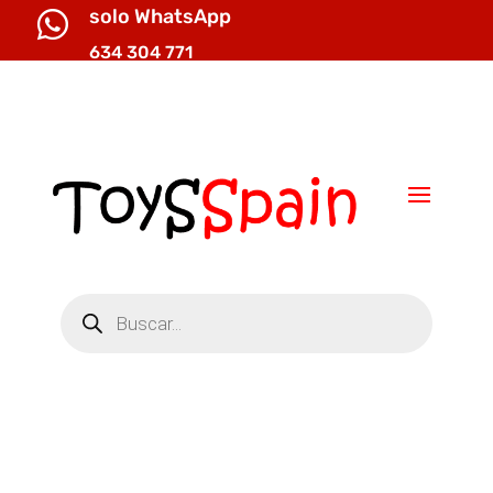
solo WhatsApp

634 304 771

info@toysspain.com
Búsqueda
de
productos