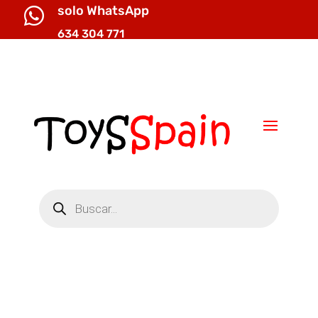
solo WhatsApp

634 304 771

info@toysspain.com
Búsqueda
de
productos