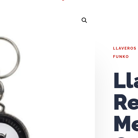
LLAVEROS
FUNKO
Ll
R
Me