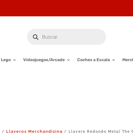
Búsqueda
de
productos
Lego
Videojuegos/Arcade
Coches a Escala
Merc
o
Llaveros Merchandising
/
/ Llavero Redondo Metal The 