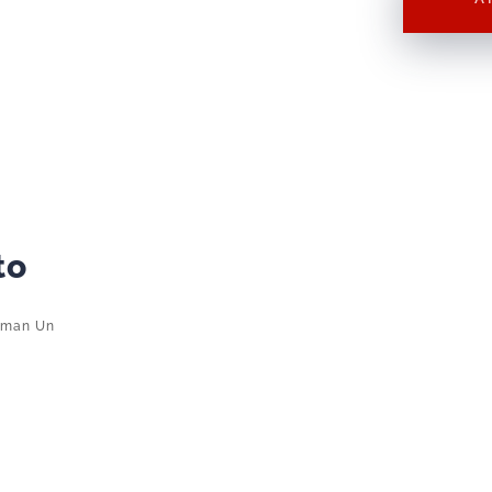
Caped
Crusader
Batman
Un
cantidad
to
tman Un