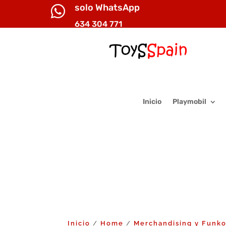
solo WhatsApp

634 304 771
Inicio
Playmobil
Inicio
Home
Merchandising y Funk
/
/