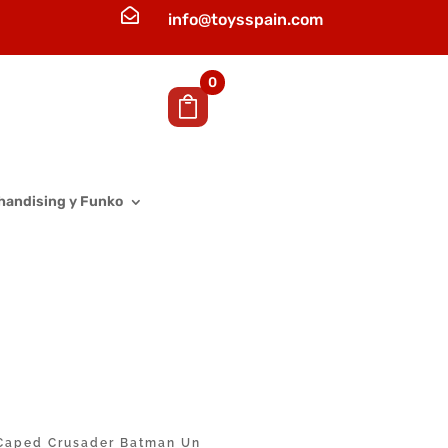

info@toysspain.com
0
handising y Funko
Caped Crusader Batman Un