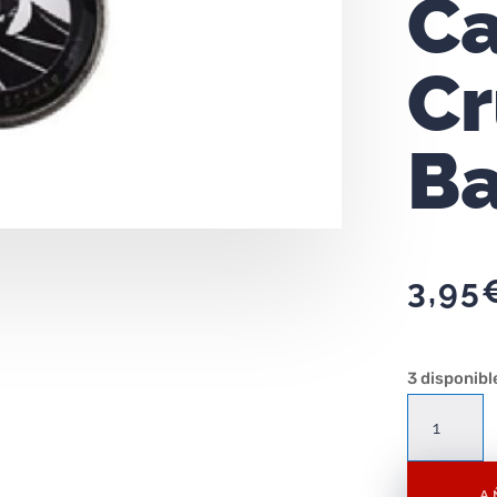
C
Cr
B
3,95
3 disponibl
Llavero
Redondo
Metal
A
The