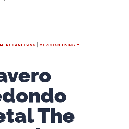
|
 MERCHANDISING
MERCHANDISING Y
avero
edondo
tal The