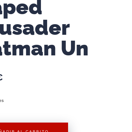
aped
usader
atman Un
€
es
ÑADIR AL CARRITO