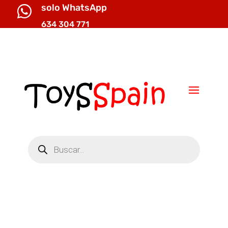
solo WhatsApp

634 304 771

info@toysspain.com
Búsqueda
de
productos