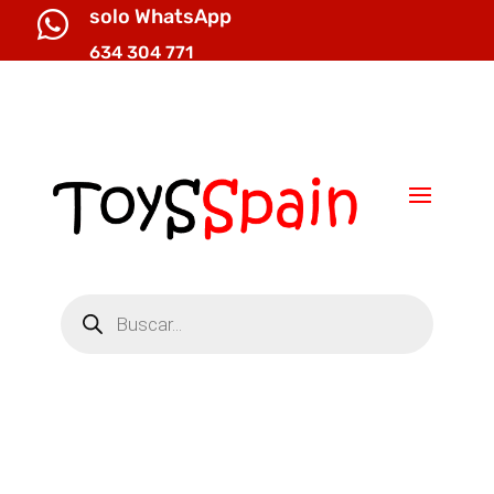
solo WhatsApp

634 304 771

info@toysspain.com
Búsqueda
de
productos