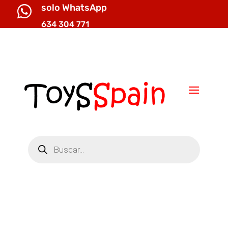
solo WhatsApp

634 304 771

info@toysspain.com
Búsqueda
de
productos