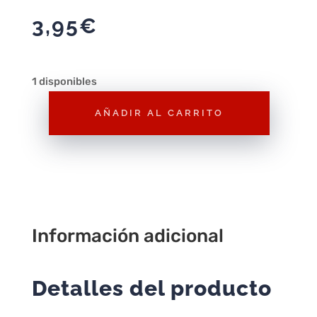
3,95
€
1 disponibles
AÑADIR AL CARRITO
Libreta
A5
Efecto
3d
Hermione
pociones
Información adicional
cantidad
Detalles del producto