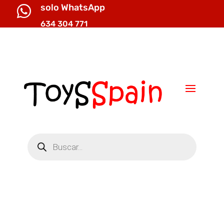
solo WhatsApp

634 304 771

info@toysspain.com
Búsqueda
de
productos