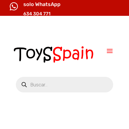
solo WhatsApp

634 304 771

info@toysspain.com
Búsqueda
de
productos