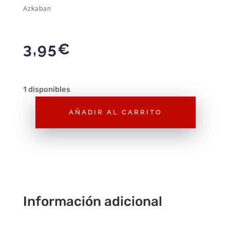
Azkaban
3,95
€
1 disponibles
AÑADIR AL CARRITO
Libreta
A5
Efecto
3d
Harry
Potter
Información adicional
y
el
Prisionero