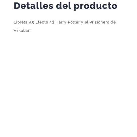
Detalles del producto
de
Azkaban
Libreta A5 Efecto 3d Harry Potter y el Prisionero de
cantidad
Azkaban