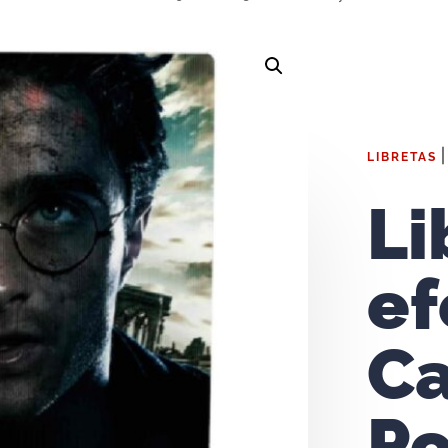
LIBRETAS
Li
ef
Ca
Po