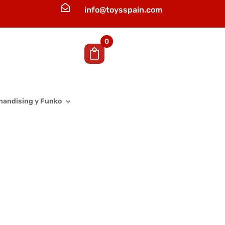

info@toysspain.com
0
handising y Funko