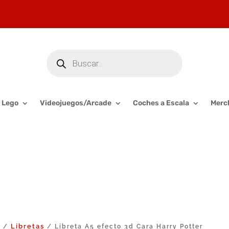
Búsqueda
de
productos
Lego
Videojuegos/Arcade
Coches a Escala
Merc
o
Libretas
/
/ Libreta A5 efecto 3d Cara Harry Potter