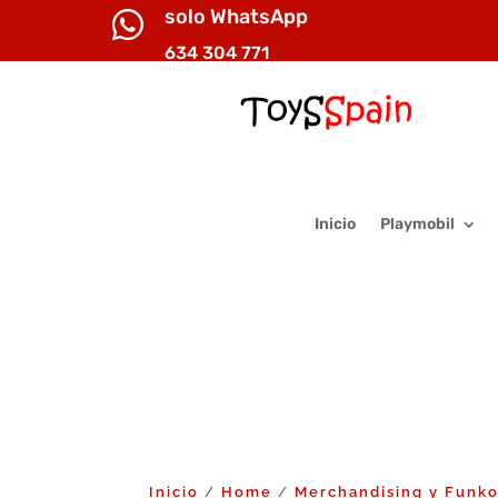
solo WhatsApp

634 304 771
Inicio
Playmobil
Inicio
Home
Merchandising y Funk
/
/