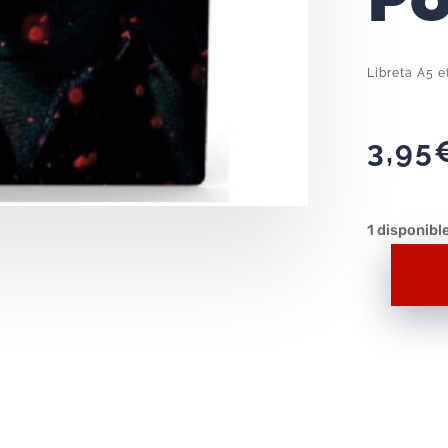
Libreta A5 e
3,95
1 disponibl
Libreta
A5
efecto
3d
Cara
Harry