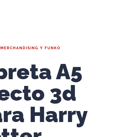
|
MERCHANDISING Y FUNKO
breta A5
ecto 3d
ra Harry
tter